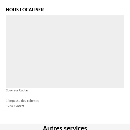
NOUS LOCALISER
Couvreur Cublac
1 impasse des colombe
19240 Varetz
Autres services