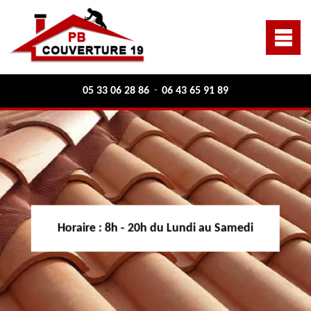
05 33 06 28 86
06 43 65 91 89
-
Horaire :
8h - 20h du Lundi au Samedi