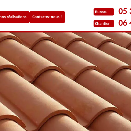
05 
Bureau
 nos réalisations
Contactez-nous !
06 
Chantier