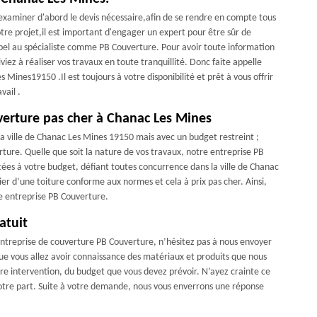
'examiner d'abord le devis nécessaire,afin de se rendre en compte tous
otre projet,il est important d'engager un expert pour être sûr de
 appel au spécialiste comme PB Couverture. Pour avoir toute information
viez à réaliser vos travaux en toute tranquillité. Donc faite appelle
nes19150 .Il est toujours à votre disponibilité et prêt à vous offrir
vail .
verture pas cher à Chanac Les Mines
la ville de Chanac Les Mines 19150 mais avec un budget restreint ;
ture. Quelle que soit la nature de vos travaux, notre entreprise PB
ées à votre budget, défiant toutes concurrence dans la ville de Chanac
ier d’une toiture conforme aux normes et cela à prix pas cher. Ainsi,
e entreprise PB Couverture.
atuit
 entreprise de couverture PB Couverture, n’hésitez pas à nous envoyer
que vous allez avoir connaissance des matériaux et produits que nous
notre intervention, du budget que vous devez prévoir. N’ayez crainte ce
votre part. Suite à votre demande, nous vous enverrons une réponse