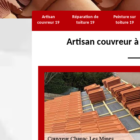
Artisan
Réparation de
Peinture sur
couvreur 19
toiture 19
toiture 19
Artisan couvreur 