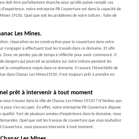
ture doit être parfaitement étanche pour qu’elle puisse remplir ces
es d’expérience, notre entreprise PB Couverture est dans la capacité de
 Mines 19150. Quel que soit les problèmes de votre toiture : fuite de
hanac Les Mines.
ovation, réparation ou en construction pour la couverture dans votre
r s'engager á effectuant tout les travails dans ce domaine .Et afin
s. Donc ne perdez pas de temps à réfléchir pour avoir commencé .Il
de dangers qui pourrait se produire sur votre toiture pendant les
t ont la compétence requis dans ce domaine .Il rassure l'étanchéité de
situe dans Chanac Les Mines19150 .Il est toujours prêt á prendre en
nel prêt à intervenir à tout moment
s vous trouvez dans la ville de Chanac Les Mines 19150 ? N’hésitez pas
re pour s’en occuper. En effet, notre entreprise PB Couverture dispose
de qualité. Fort de plusieurs années d’expérience dans le domaine, nous
 demandes. Quel que soit les travaux de couverture que vous souhaitez
 PB Couverture, nous pouvons intervenir à tout moment.
 Chanac Les Mines.