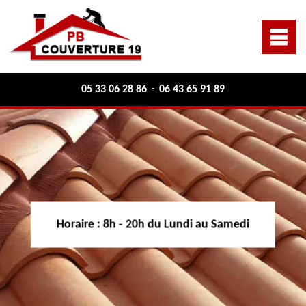
05 33 06 28 86
06 43 65 91 89
-
Horaire :
8h - 20h du Lundi au Samedi